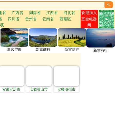

欢迎加入
建省
广西省
湖南省
江西省
河北省
省
四川省
贵州省
云南省
西藏区
五金电器
项
网
新蓝空调
新雷商行
新雷商行
新雷商行
安徽安庆市
安徽黄山市
安徽滁州市