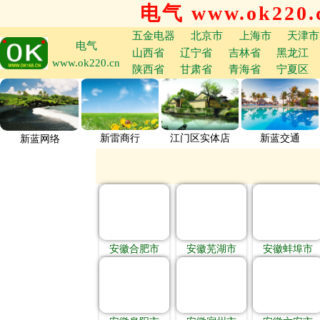
电气 www.ok220.
五金电器
北京市
上海市
天津市
电气
山西省
辽宁省
吉林省
黑龙江
www.ok220.cn
陕西省
甘肃省
青海省
宁夏区
新雷商行
江门区实体店
新蓝交通
新蓝网络
安徽合肥市
安徽芜湖市
安徽蚌埠市