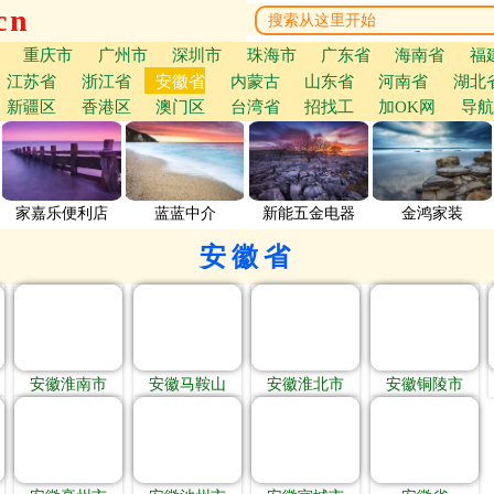
cn
重庆市
广州市
深圳市
珠海市
广东省
海南省
福
江苏省
浙江省
安徽省
内蒙古
山东省
河南省
湖北
新疆区
香港区
澳门区
台湾省
招找工
加OK网
导航
家嘉乐便利店
蓝蓝中介
新能五金电器
金鸿家装
安徽省
安徽淮南市
安徽马鞍山
安徽淮北市
安徽铜陵市