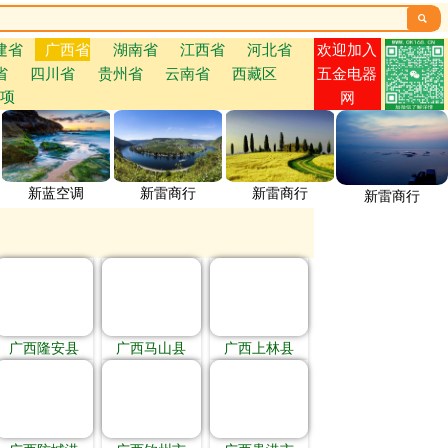

欢迎加入
建省
广西省
湖南省
江西省
河北省
省
四川省
贵州省
云南省
西藏区
五金电器
项
网
新蓝空调
新雷商行
新雷商行
新雷商行
广西隆安县
广西马山县
广西上林县