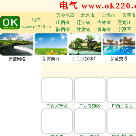
电气 www.ok220.
五金电器
北京市
上海市
天津市
电气
山西省
辽宁省
吉林省
黑龙江
www.ok220.cn
陕西省
甘肃省
青海省
宁夏区
新雷商行
江门区实体店
新蓝交通
新蓝网络
广西兴宁区
广西青秀区
广西江南区