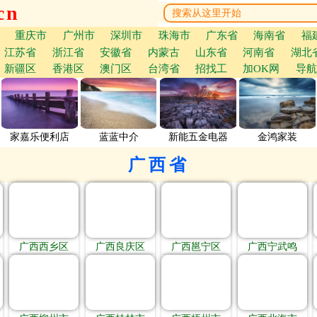
cn
重庆市
广州市
深圳市
珠海市
广东省
海南省
福
江苏省
浙江省
安徽省
内蒙古
山东省
河南省
湖北
新疆区
香港区
澳门区
台湾省
招找工
加OK网
导航
家嘉乐便利店
蓝蓝中介
新能五金电器
金鸿家装
广西省
广西西乡区
广西良庆区
广西邕宁区
广西宁武鸣