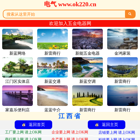
电气 www.ok220.cn

欢迎加入五金电器网
新蓝网络
新雷商行
新能五金电器
金鸿家装
江门区实体店
新蓝交通
新蓝空调
新雷商行
家嘉乐便利店
蓝蓝中介
新雷商行
新雷商行
江西省
返回首页
返回主页
工厂要上网 请上OK网
企业要上网 请上OK网
店铺要上网 请上OK网
商行要上网 请上OK网
生产要上网 请上OK网
科技要上网 请上OK网